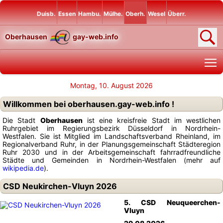
Duisb.
Essen
Hambu.
Mülhe.
Oberh.
Wesel
Überr.
Oberhausen
gay-web.info
T
Montag, 10. August 2026
Willkommen bei oberhausen.gay-web.info !
Die Stadt
Oberhausen
ist eine kreisfreie Stadt im westlichen
Ruhrgebiet im Regierungsbezirk Düsseldorf in Nordrhein-
Westfalen. Sie ist Mitglied im Landschaftsverband Rheinland, im
Regionalverband Ruhr, in der Planungsgemeinschaft Städteregion
Ruhr 2030 und in der Arbeitsgemeinschaft fahrradfreundliche
Städte und Gemeinden in Nordrhein-Westfalen (mehr auf
wikipedia.de
).
CSD Neukirchen-Vluyn 2026
5. CSD Neuqueerchen-
Vluyn