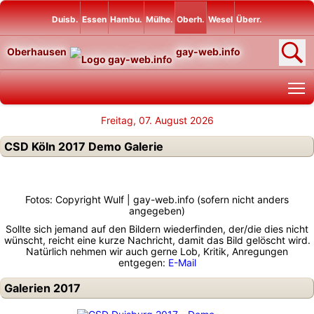
Duisb.
Essen
Hambu.
Mülhe.
Oberh.
Wesel
Überr.
Oberhausen
gay-web.info
T
Freitag, 07. August 2026
CSD Köln 2017 Demo Galerie
Fotos: Copyright Wulf | gay-web.info (sofern nicht anders
angegeben)
Sollte sich jemand auf den Bildern wiederfinden, der/die dies nicht
wünscht, reicht eine kurze Nachricht, damit das Bild gelöscht wird.
Natürlich nehmen wir auch gerne Lob, Kritik, Anregungen
entgegen:
E-Mail
Galerien 2017