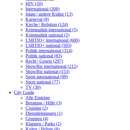
HIV (10)
International (208)
Islam | andere Kultur (13)
Karneval (9)
Kirche | Religion (124)
Kriminalität international (5)
Kriminalität national (2)
LSBTIQ+ international (600)
LSBTIQ+ national (593)
Politik international (314)
Politik national (83)
Recht | Gesetz (297)
ShowBiz international (212)
ShowBiz national (153)
Sport international (99)
Sport national (77)
TV (39)
City Guide
Alle Einträge
Beratung / Hilfe (3)
Cruising (2)
Dienstleistungen (1)
Gruppen (4)
Klappen / Parks (2)
Kultur / Bühne (8)