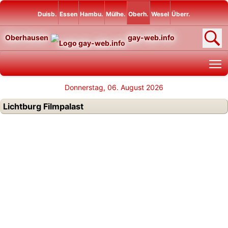
Duisb.
Essen
Hambu.
Mülhe.
Oberh.
Wesel
Überr.
Oberhausen
gay-web.info
T
Donnerstag, 06. August 2026
Lichtburg Filmpalast