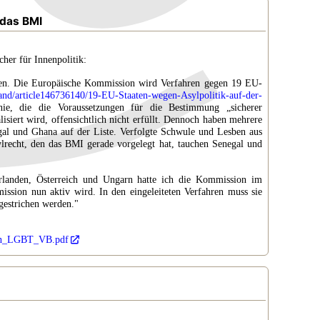
 das BMI
her für Innenpolitik:
achen. Die Europäische Kommission wird Verfahren gegen 19 EU-
land/article146736140/19-EU-Staaten-wegen-Asylpolitik-auf-der-
inie, die die Voraussetzungen für die Bestimmung „sicherer
isiert wird, offensichtlich nicht erfüllt. Dennoch haben mehrere
egal und Ghana auf der Liste. Verfolgte Schwule und Lesben aus
lrecht, den das BMI gerade vorgelegt hat, tauchen Senegal und
rlanden, Österreich und Ungarn hatte ich die Kommission im
ission nun aktiv wird. In den eingeleiteten Verfahren muss sie
 gestrichen werden."
aten_LGBT_VB.pdf