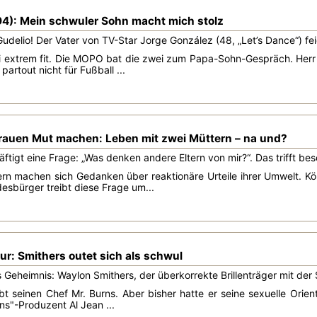
94): Mein schwuler Sohn macht mich stolz
udelio! Der Vater von TV-Star Jorge González (48, „Let’s Dance“) f
i extrem fit. Die MOPO bat die zwei zum Papa-Sohn-Gespräch. Herr 
h partout nicht für Fußball ...
 Frauen Mut machen: Leben mit zwei Müttern – na und?
häftigt eine Frage: „Was denken andere Eltern von mir?“. Das trifft b
ern machen sich Gedanken über reaktionäre Urteile ihrer Umwelt. 
esbürger treibt diese Frage um...
ur: Smithers outet sich als schwul
s Geheimnis: Waylon Smithers, der überkorrekte Brillenträger mit der 
ebt seinen Chef Mr. Burns. Aber bisher hatte er seine sexuelle Orie
ns"-Produzent Al Jean ...