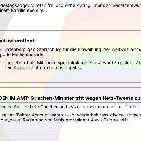
undestagsabgeordneten frei und ohne Zwang über den Gesetzentwurf
inem Kamillentee ein!...
li ist eröffnet:
 Lindenberg gab Startschuss für die Einweihung der weltweit einm
große Medienfassade,
ie gegeben hat: Mit einer spektakulären Show wurde gestern Abe
 – ein Kulturleuchtturm für unser geiles, ...
N IM AMT: Griechen-Minister tritt wegen Hetz-Tweets zu
en im Amt erklärte Griechenlands Vize-Infrastrukturminister Dimitr
 seinen Twitter-Account waren zuvor wiederholt rassistische, antis
die „neue“ Regierung von Ministerpräsident Alexis Tsipras (41) ...