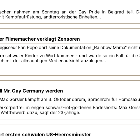
chen nahmen am Sonntag an der Gay Pride in Belgrad teil. Dopp
t Kampfaufrüstung, antiterroristische Einheiten...
r Filmemacher verklagt Zensoren
Regisseur Fan Popo darf seine Dokumentation „Rainbow Mama“ nicht 
tern schwuler Kinder zu Wort kommen - und wurde so ein Fall für die
sich mit der allmächtigen Medienaufsicht anzulegen...
ll Mr. Gay Germany werden
 Max Gorsler kämpft am 3. Oktober darum, Sprachrohr für Homosexu
erkörperfrei, in engen schwarz-rot-goldenen Badeshorts: Max Gorse
 Wettbewerb dazu, sagt der 23-jährige.
t ersten schwulen US-Heeresminister