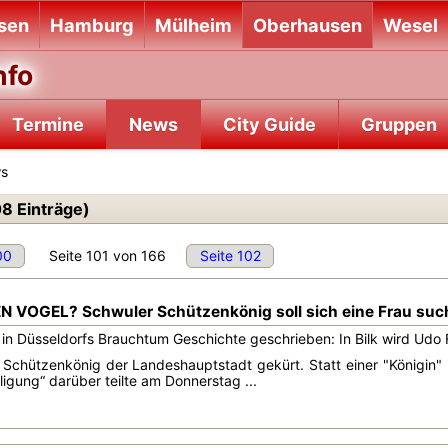
sen
Hamburg
Mülheim
Oberhausen
Wesel
nfo
Termine
News
City Guide
Gruppen
ws
8 Einträge)
00
Seite 101 von 166
Seite 102
N VOGEL? Schwuler Schützenkönig soll sich eine Frau su
n Düsseldorfs Brauchtum Geschichte geschrieben: In Bilk wird Udo 
Schützenkönig der Landeshauptstadt gekürt. Statt einer "Königin" b
lligung“ darüber teilte am Donnerstag ...