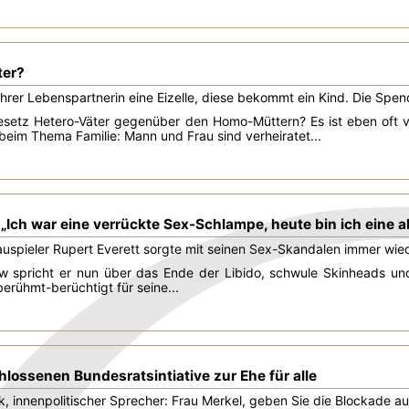
ter?
ihrer Lebenspartnerin eine Eizelle, diese bekommt ein Kind. Die Spend
Gesetz Hetero-Väter gegenüber den Homo-Müttern? Es ist eben oft ver
 beim Thema Familie: Mann und Frau sind verheiratet...
 „Ich war eine verrückte Sex-Schlampe, heute bin ich eine a
auspieler Rupert Everett sorgte mit seinen Sex-Skandalen immer wied
ew spricht er nun über das Ende der Libido, schwule Skinheads un
erühmt-berüchtigt für seine...
lossenen Bundesratsintiative zur Ehe für alle
ck, innenpolitischer Sprecher: Frau Merkel, geben Sie die Blockade a