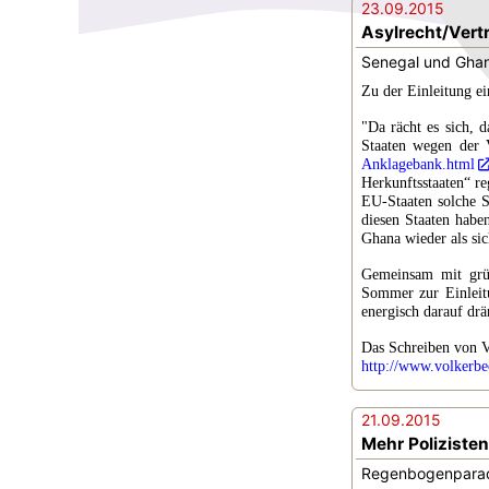
23.09.2015
Asylrecht/Vert
Senegal und Ghan
Zu der Einleitung ei
"Da rächt es sich, 
Staaten wegen der V
Anklagebank.html
Herkunftsstaaten“ re
EU-Staaten solche S
diesen Staaten habe
Ghana wieder als sic
Gemeinsam mit grün
Sommer zur Einleitu
energisch darauf drä
Das Schreiben von V
http://www.volkerb
21.09.2015
Mehr Polizisten
Regenbogenparade