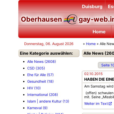
Duisburg
Es
Oberhausen
gay-web.i
Home
Donnerstag, 06. August 2026
»
Home
» Alle Ne
Eine Kategorie auswählen:
Alle News (260
Alle News (2608)
Seite 1
CSD (305)
02.10.2015
Ehe für Alle (57)
HABEN DIE EINE
Gesundheit (18)
Am Samstag wird i
HIV (10)
(offen) schwulen 
International (208)
mit. Seine „Missbi
Islam | andere Kultur (13)
Weiter im Text
Karneval (9)