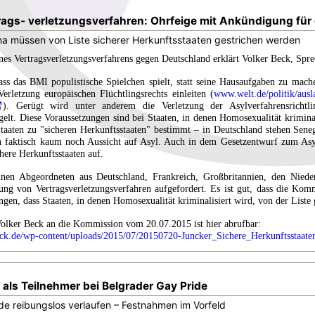
rags- verletzungsverfahren: Ohrfeige mit Ankündigung für
a müssen von Liste sicherer Herkunftsstaaten gestrichen werden
nes Vertragsverletzungsverfahrens gegen Deutschland erklärt Volker Beck, Sprec
dass das BMI populistische Spielchen spielt, statt seine Hausaufgaben zu m
erletzung europäischen Flüchtlingsrechts einleiten (
www.welt.de/politik/aus
). Gerügt wird unter anderem die Verletzung der Asylverfahrensrichtl
gelt. Diese Voraussetzungen sind bei Staaten, in denen Homosexualität kriminal
taaten zu "sicheren Herkunftsstaaten" bestimmt – in Deutschland stehen Sen
n faktisch kaum noch Aussicht auf Asyl. Auch in dem Gesetzentwurf zum Asy
here Herkunftsstaaten auf.
en Abgeordneten aus Deutschland, Frankreich, Großbritannien, den Niede
ng von Vertragsverletzungsverfahren aufgefordert. Es ist gut, dass die Komm
ngen, dass Staaten, in denen Homosexualität kriminalisiert wird, von der Liste
olker Beck an die Kommission vom 20.07.2015 ist hier abrufbar:
eck.de/wp-content/uploads/2015/07/20150720-Juncker_Sichere_Herkunftssta
 als Teilnehmer bei Belgrader Gay Pride
 reibungslos verlaufen – Festnahmen im Vorfeld