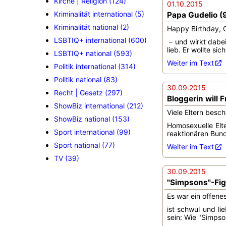
Kirche | Religion (124)
01.10.2015
Kriminalität international (5)
Papa Gudelio (
Kriminalität national (2)
Happy Birthday, G
LSBTIQ+ international (600)
– und wirkt dabe
lieb. Er wollte sic
LSBTIQ+ national (593)
Weiter im Text
Politik international (314)
Politik national (83)
30.09.2015
Recht | Gesetz (297)
Bloggerin will
ShowBiz international (212)
Viele Eltern besc
ShowBiz national (153)
Homosexuelle Elt
Sport international (99)
reaktionären Bund
Sport national (77)
Weiter im Text
TV (39)
30.09.2015
"Simpsons"-Fig
Es war ein offene
ist schwul und li
sein: Wie "Simpso