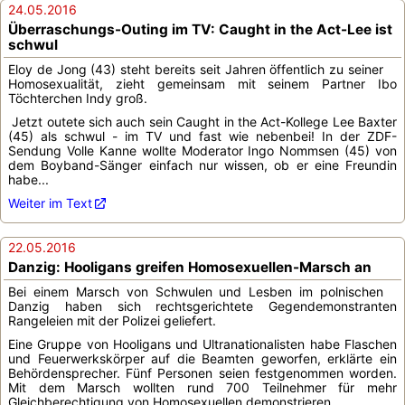
24.05.2016
Überraschungs-Outing im TV: Caught in the Act-Lee ist
schwul
Eloy de Jong (43) steht bereits seit Jahren öffentlich zu seiner
Homosexualität, zieht gemeinsam mit seinem Partner Ibo
Töchterchen Indy groß.
Jetzt outete sich auch sein Caught in the Act-Kollege Lee Baxter
(45) als schwul - im TV und fast wie nebenbei! In der ZDF-
Sendung Volle Kanne wollte Moderator Ingo Nommsen (45) von
dem Boyband-Sänger einfach nur wissen, ob er eine Freundin
habe...
Weiter im Text
22.05.2016
Danzig: Hooligans greifen Homosexuellen-Marsch an
Bei einem Marsch von Schwulen und Lesben im polnischen
Danzig haben sich rechtsgerichtete Gegendemonstranten
Rangeleien mit der Polizei geliefert.
Eine Gruppe von Hooligans und Ultranationalisten habe Flaschen
und Feuerwerkskörper auf die Beamten geworfen, erklärte ein
Behördensprecher. Fünf Personen seien festgenommen worden.
Mit dem Marsch wollten rund 700 Teilnehmer für mehr
Gleichberechtigung von Homosexuellen demonstrieren...