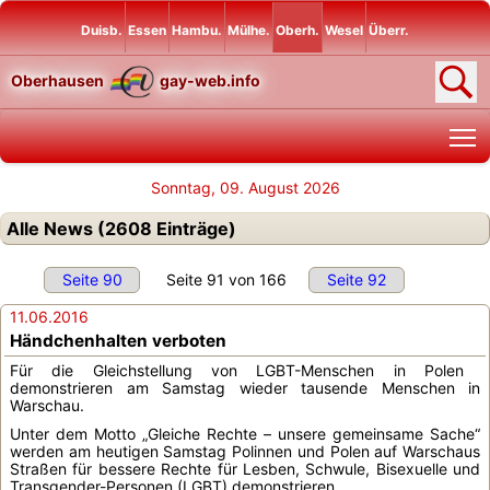
Duisb.
Essen
Hambu.
Mülhe.
Oberh.
Wesel
Überr.
Oberhausen
gay-web.info
T
Sonntag, 09. August 2026
Alle News (2608 Einträge)
Seite 90
Seite 91 von 166
Seite 92
11.06.2016
Händchenhalten verboten
Für die Gleichstellung von LGBT-Menschen in Polen
demonstrieren am Samstag wieder tausende Menschen in
Warschau.
Unter dem Motto „Gleiche Rechte – unsere gemeinsame Sache“
werden am heutigen Samstag Polinnen und Polen auf Warschaus
Straßen für bessere Rechte für Lesben, Schwule, Bisexuelle und
Transgender-Personen (LGBT) demonstrieren...