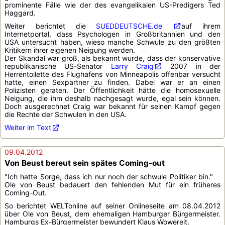
prominente Fälle wie der des evangelikalen US-Predigers Ted
Haggard.
Weiter berichtet die
SUEDDEUTSCHE.de
auf ihrem
Internetportal, dass Psychologen in Großbritannien und den
USA untersucht haben, wieso manche Schwule zu den größten
Kritikern ihrer eigenen Neigung werden.
Der Skandal war groß, als bekannt wurde, dass der konservative
republikanische US-Senator
Larry Craig
2007 in der
Herrentoilette des Flughafens von Minneapolis offenbar versucht
hatte, einen Sexpartner zu finden. Dabei war er an einen
Polizisten geraten. Der Öffentlichkeit hätte die homosexuelle
Neigung, die ihm deshalb nachgesagt wurde, egal sein können.
Doch ausgerechnet Craig war bekannt für seinen Kampf gegen
die Rechte der Schwulen in den USA.
Weiter im Text
09.04.2012
Von Beust bereut sein spätes Coming-out
"Ich hatte Sorge, dass ich nur noch der schwule Politiker bin."
Ole von Beust bedauert den fehlenden Mut für ein früheres
Coming-Out.
So berichtet WELTonline auf seiner Onlineseite am 08.04.2012
über Ole von Beust, dem ehemaligen Hamburger Bürgermeister.
Hamburgs Ex-Bürgermeister bewundert Klaus Wowereit.