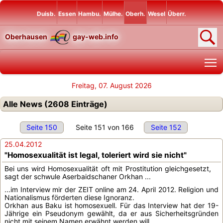
Duisb.
Essen
Hambu.
Mülhe.
Oberh.
Wesel
Überr.
Oberhausen
gay-web.info
T
Freitag, 07. August 2026
Alle News (2608 Einträge)
Seite 150
Seite 151 von 166
Seite 152
25.04.2012
"Homosexualität ist legal, toleriert wird sie nicht"
Bei uns wird Homosexualität oft mit Prostitution gleichgesetzt,
sagt der schwule Aserbaidschaner Orkhan ...
...im Interview mir der ZEIT online am 24. April 2012. Religion und
Nationalismus förderten diese Ignoranz.
Orkhan aus Baku ist homosexuell. Für das Interview hat der 19-
Jährige ein Pseudonym gewählt, da er aus Sicherheitsgründen
nicht mit seinem Namen erwähnt werden will.