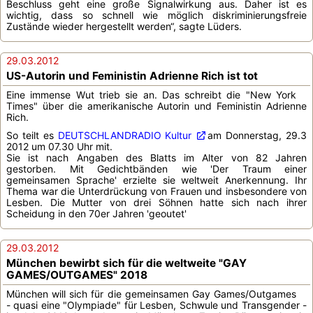
Beschluss geht eine große Signalwirkung aus. Daher ist es
wichtig, dass so schnell wie möglich diskriminierungsfreie
Zustände wieder hergestellt werden“, sagte Lüders.
29.03.2012
US-Autorin und Feministin Adrienne Rich ist tot
Eine immense Wut trieb sie an. Das schreibt die "New York
Times" über die amerikanische Autorin und Feministin Adrienne
Rich.
So teilt es
DEUTSCHLANDRADIO Kultur
am Donnerstag, 29.3
2012 um 07.30 Uhr mit.
Sie ist nach Angaben des Blatts im Alter von 82 Jahren
gestorben. Mit Gedichtbänden wie 'Der Traum einer
gemeinsamen Sprache' erzielte sie weltweit Anerkennung. Ihr
Thema war die Unterdrückung von Frauen und insbesondere von
Lesben. Die Mutter von drei Söhnen hatte sich nach ihrer
Scheidung in den 70er Jahren 'geoutet'
29.03.2012
München bewirbt sich für die weltweite "GAY
GAMES/OUTGAMES" 2018
München will sich für die gemeinsamen Gay Games/Outgames
- quasi eine "Olympiade" für Lesben, Schwule und Transgender -