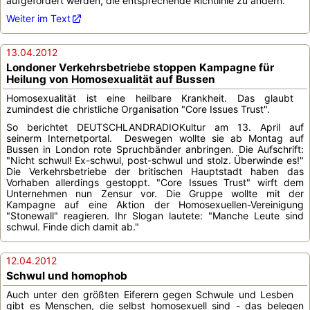
aufgefordert werden, die entsprechende Richtlinie zu ändern.
Weiter im Text
13.04.2012
Londoner Verkehrsbetriebe stoppen Kampagne für
Heilung von Homosexualität auf Bussen
Homosexualität ist eine heilbare Krankheit. Das glaubt
zumindest die christliche Organisation "Core Issues Trust".
So berichtet DEUTSCHLANDRADIOKultur am 13. April auf
seinerm Internetportal. Deswegen wollte sie ab Montag auf
Bussen in London rote Spruchbänder anbringen. Die Aufschrift:
"Nicht schwul! Ex-schwul, post-schwul und stolz. Überwinde es!"
Die Verkehrsbetriebe der britischen Hauptstadt haben das
Vorhaben allerdings gestoppt. "Core Issues Trust" wirft dem
Unternehmen nun Zensur vor. Die Gruppe wollte mit der
Kampagne auf eine Aktion der Homosexuellen-Vereinigung
"Stonewall" reagieren. Ihr Slogan lautete: "Manche Leute sind
schwul. Finde dich damit ab."
12.04.2012
Schwul und homophob
Auch unter den größten Eiferern gegen Schwule und Lesben
gibt es Menschen, die selbst homosexuell sind - das belegen