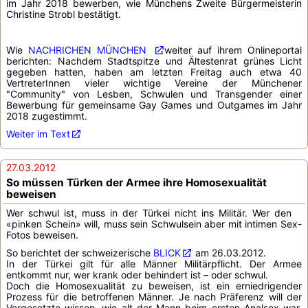
im Jahr 2018 bewerben, wie Münchens Zweite Bürgermeisterin
Christine Strobl bestätigt.
Wie
NACHRICHEN MÜNCHEN
weiter auf ihrem Onlineportal
berichten: Nachdem Stadtspitze und Ältestenrat grünes Licht
gegeben hatten, haben am letzten Freitag auch etwa 40
VertreterInnen vieler wichtige Vereine der Münchener
"Community" von Lesben, Schwulen und Transgender einer
Bewerbung für gemeinsame Gay Games und Outgames im Jahr
2018 zugestimmt.
Weiter im Text
27.03.2012
So müssen Türken der Armee ihre Homosexualität
beweisen
Wer schwul ist, muss in der Türkei nicht ins Militär. Wer den
«pinken Schein» will, muss sein Schwulsein aber mit intimen Sex-
Fotos beweisen.
So berichtet der schweizerische
BLICK
am 26.03.2012.
In der Türkei gilt für alle Männer Militärpflicht. Der Armee
entkommt nur, wer krank oder behindert ist – oder schwul.
Doch die Homosexualität zu beweisen, ist ein erniedrigender
Prozess für die betroffenen Männer. Je nach Präferenz will der
Vorgesetzte wissen, wie alt der Mann beim ersten Analsex war,