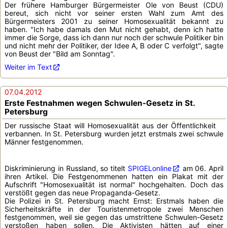
Der frühere Hamburger Bürgermeister Ole von Beust (CDU)
bereut, sich nicht vor seiner ersten Wahl zum Amt des
Bürgermeisters 2001 zu seiner Homosexualität bekannt zu
haben. "Ich habe damals den Mut nicht gehabt, denn ich hatte
immer die Sorge, dass ich dann nur noch der schwule Politiker bin
und nicht mehr der Politiker, der Idee A, B oder C verfolgt", sagte
von Beust der "Bild am Sonntag".
Weiter im Text
07.04.2012
Erste Festnahmen wegen Schwulen-Gesetz in St.
Petersburg
Der russische Staat will Homosexualität aus der Öffentlichkeit
verbannen. In St. Petersburg wurden jetzt erstmals zwei schwule
Männer festgenommen.
Diskriminierung in Russland, so titelt
SPIGELonline
am 06. April
ihren Artikel. Die Festgenommenen hatten ein Plakat mit der
Aufschrift "Homosexualität ist normal" hochgehalten. Doch das
verstößt gegen das neue Propaganda-Gesetz.
Die Polizei in St. Petersburg macht Ernst: Erstmals haben die
Sicherheitskräfte in der Touristenmetropole zwei Menschen
festgenommen, weil sie gegen das umstrittene Schwulen-Gesetz
verstoßen haben sollen. Die Aktivisten hätten auf einer